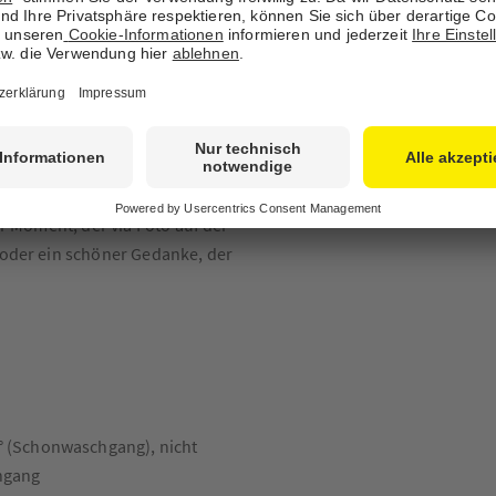
em schönen Foto bedrucken und
immer wieder aufs Neue. Mit
 feines Geschenk für Freunde
er Moment, der via Foto auf der
 oder ein schöner Gedanke, der
° (Schonwaschgang), nicht
ngang