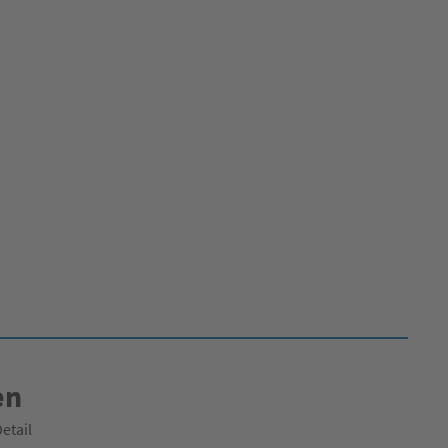
en
etail