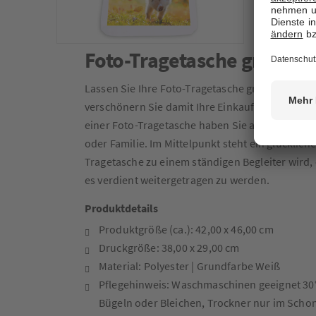
Foto-Tragetasche groß
Lassen Sie Ihre Foto-Tragetasche groß mit ein
verschönern Sie damit Ihre Einkaufserlebnisse 
einer Foto-Tragetasche haben Sie außerdem ein
oder Familie. Im Mittelpunkt steht ein glücklich
Tragetasche zu einem ständigen Begleiter wird,
es verdient weitergetragen zu werden.
Produktdetails
Produktgröße (ca.): 42,00 x 46,00 cm
Druckgröße: 38,00 x 29,00 cm
Material: Polyester | Grundfarbe Weiß
Pflegehinweis: Waschmaschinen geeignet 30
Bügeln oder Bleichen, Trockner nur im Scho