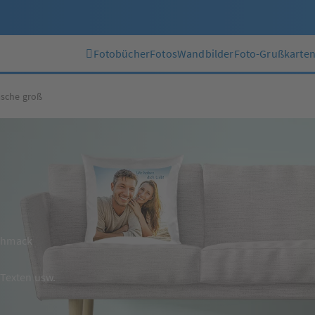
Fotobücher
Fotos
Wandbilder
Foto-Grußkarte
asche groß
schmack
 Texten usw.