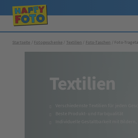
Startseite
Fotogeschenke
Textilien
Foto-Taschen
Foto-Traget
Textilien
Verschiedenste Textilien für jeden Ge
Beste Produkt- und Farbqualität
Individuelle Gestaltbarkeit mit Bildern,