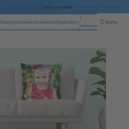
Warenkorb
Anmelden
Software & App
Hilfe & Kontakt
7
n
Fotogeschenke
Fotokalender
Inspiration
Suche
Aktionen
Schließen