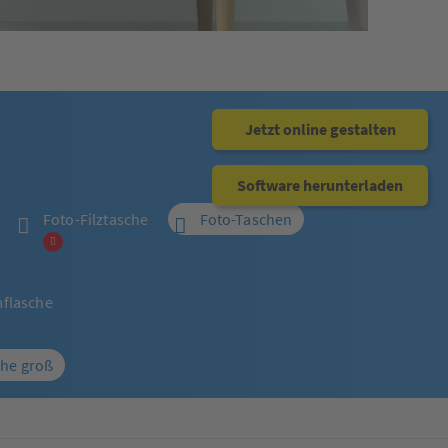
Jetzt online gestalten
Software herunterladen
Foto-Filztasche
Foto-Taschen
flasche
che groß