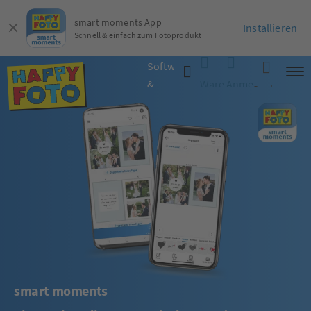
smart moments App
Installieren
Schnell & einfach zum Fotoprodukt
Software
&
Warenkorb
Anmelden
Suche
App
smart moments