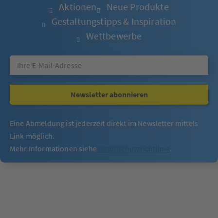
Aktionen
Neue Produkte
Gestaltungstipps & Inspiration
Wettbewerbe
Newsletter abonnieren
Eine Abmeldung ist jederzeit direkt im Newsletter mittels
Link möglich.
Mehr Informationen siehe
Datenschutzrichtlinie
.