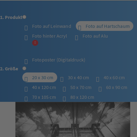
1. Produkt
Foto auf Leinwand
Foto auf Hartschaum
Foto hinter Acryl
Foto auf Alu
Fotoposter (Digitaldruck)
2. Größe
20 x 30 cm
30 x 40 cm
40 x 60 cm
40 x 120 cm
50 x 70 cm
60 x 90 cm
70 x 105 cm
80 x 120 cm