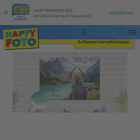
smart moments App
Installieren
Schnell & einfach zum Fotoprodukt
Software
Jetzt online gestalten
&
Warenkorb
Anmelden
Suche
Software herunterladen
App