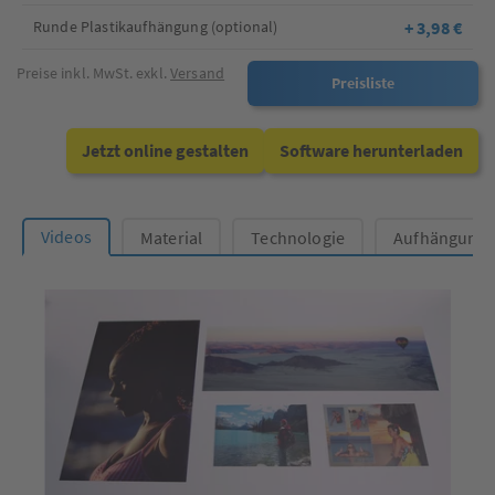
+ 3,98 €
Runde Plastikaufhängung (optional)
Preise inkl. MwSt. exkl.
Versand
Preisliste
Jetzt online gestalten
Software herunterladen
Videos
Material
Technologie
Aufhängung