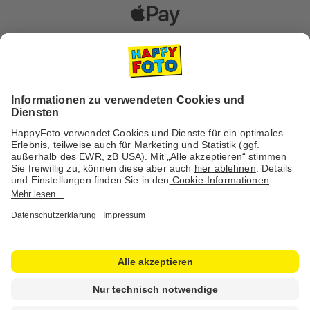
Versanddienstleister
Social Media & Inspiration