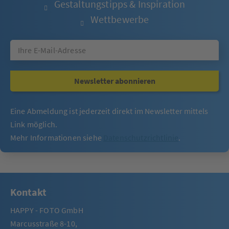
Gestaltungstipps & Inspiration
Wettbewerbe
Newsletter abonnieren
Eine Abmeldung ist jederzeit direkt im Newsletter mittels
Link möglich.
Mehr Informationen siehe
Datenschutzrichtlinie
.
Kontakt
HAPPY - FOTO GmbH
Marcusstraße 8-10,