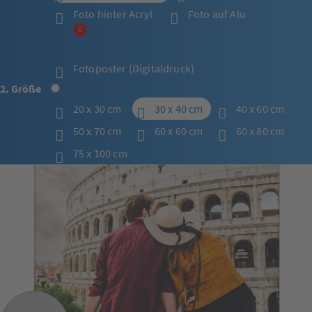
Foto hinter Acryl
Foto auf Alu
Fotoposter (Digitaldruck)
2. Größe
20 x 30 cm
30 x 40 cm
40 x 60 cm
50 x 70 cm
60 x 60 cm
60 x 80 cm
75 x 100 cm