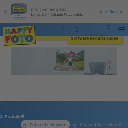
smart moments App
Installieren
Schnell & einfach zum Fotoprodukt
Software
Jetzt online gestalten
&
Warenkorb
Anmelden
Suche
Software herunterladen
App
1. Produkt
Foto auf Leinwand
Foto auf Hartschaum