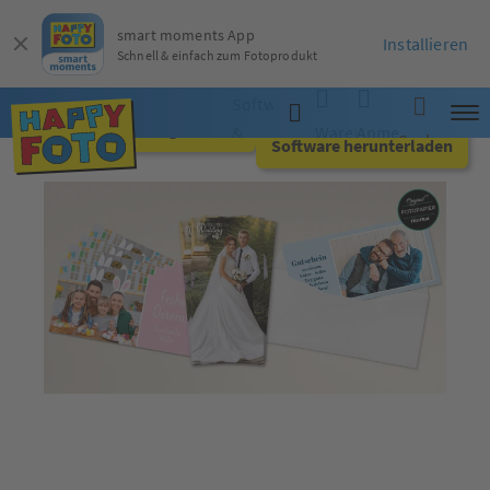
smart moments App
Installieren
Schnell & einfach zum Fotoprodukt
Software
Jetzt online gestalten
&
Warenkorb
Anmelden
Suche
Software herunterladen
App