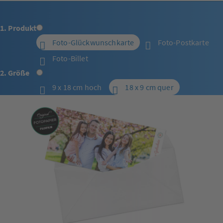
1. Produkt
Foto-Glückwunschkarte
Foto-Postkarte
Foto-Billet
2. Größe
9 x 18 cm hoch
18 x 9 cm quer