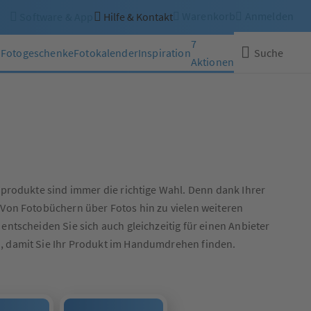
Warenkorb
Anmelden
Software & App
Hilfe & Kontakt
7
n
Fotogeschenke
Fotokalender
Inspiration
Suche
Aktionen
Schließen
oprodukte sind immer die richtige Wahl. Denn dank Ihrer
 Von Fotobüchern über Fotos hin zu vielen weiteren
ntscheiden Sie sich auch gleichzeitig für einen Anbieter
n, damit Sie Ihr Produkt im Handumdrehen finden.