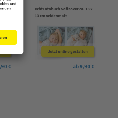
 10 x
echtFotobuch Softcover ca. 13 x
13 cm seidenmatt
ten
Jetzt online gestalten
,90 €
ab 9,90 €