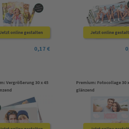
Jetzt online gestalten
Jetzt online gestal
0,17 €
0
m: Vergrößerung 30 x 45
Premium: Fotocollage 30 x
änzend
glänzend
Jetzt online gestalten
Jetzt online gestal