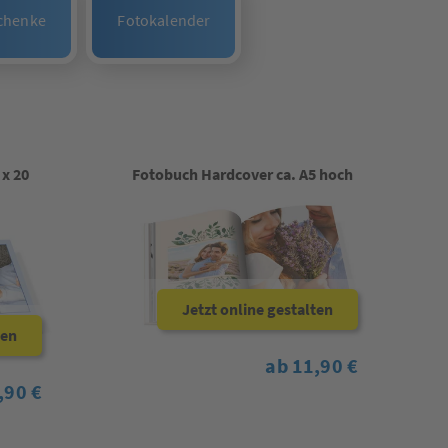
chenke
Fotokalender
 x 20
Fotobuch Hardcover ca. A5 hoch
Jetzt online gestalten
ten
ab 11,90 €
,90 €