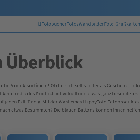
Fotobücher
Fotos
Wandbilder
Foto-Grußkarte
m Überblick
Foto Produktsortiment! Ob für sich selbst oder als Geschenk, Fot
keiten ist jedes Produkt individuell und etwas ganz besonderes.
 jeden Fall fündig. Mit der Wahl eines HappyFoto Fotoproduktes e
n nach etwas Bestimmten? Die blauen Buttons können Ihnen helfe