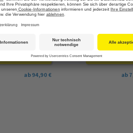
obuch Hardcover ca. A3
echtFotobuch Softcover ca.
eidenmatt
15 cm seidenmatt
Jetzt online gestalten
Jetzt online gestal
ab 94,90 €
ab 7