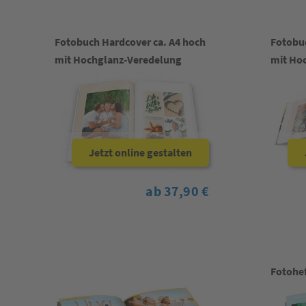
Fotobuch Hardcover ca. A4 hoch
Fotobuc
mit Hochglanz-Veredelung
mit Ho
Jetzt online gestalten
ab 37,90 €
Fotohef