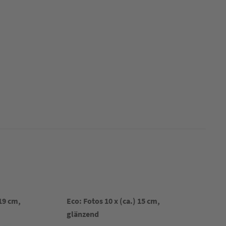
19 cm,
Eco: Fotos 10 x (ca.) 15 cm,
glänzend