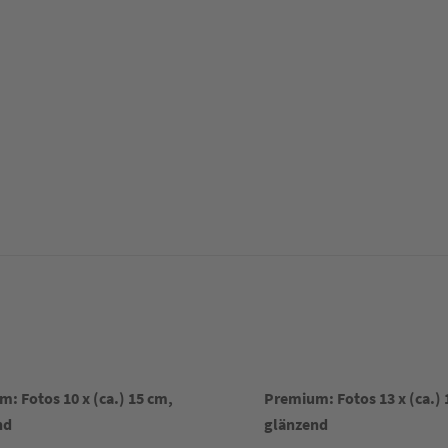
: Fotos 10 x (ca.) 15 cm,
Premium: Fotos 13 x (ca.) 
nd
glänzend