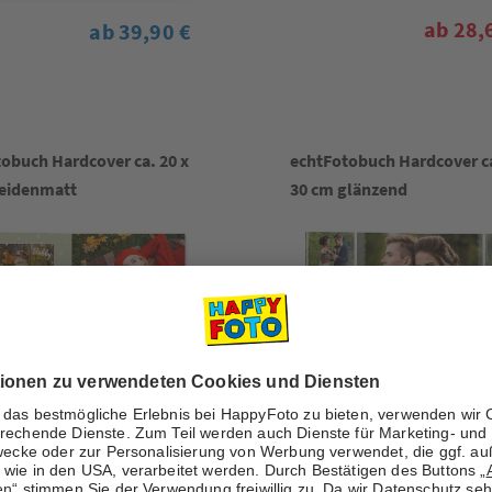
ab 28,
ab 39,90 €
obuch Hardcover ca. 20 x
echtFotobuch Hardcover ca
seidenmatt
30 cm glänzend
Jetzt online gestalten
Jetzt online gestal
ab 36,90 €
ab 64