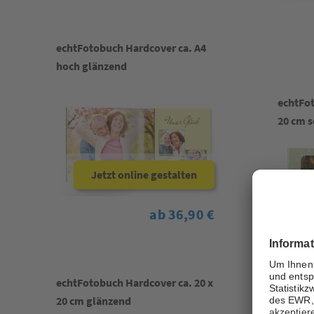
echtFotobuch Hardcover ca. A4
hoch glänzend
echtFot
20 cm 
Jetzt online gestalten
ab 36,90 €
echtFotobuch Hardcover ca. 20 x
20 cm glänzend