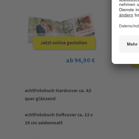
echtFot
quer s
Jetzt online gestalten
ab 94,90 €
echtFotobuch Hardcover ca. A3
quer glänzend
echtFotobuch Softcover ca. 13 x
19 cm seidenmatt