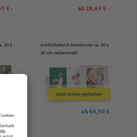
63 €
ab 28,63 €
. 30 x
echtFotobuch Hardcover ca. 30 x
30 cm seidenmatt
ten
Jetzt online gestalten
,90 €
ab 64,90 €