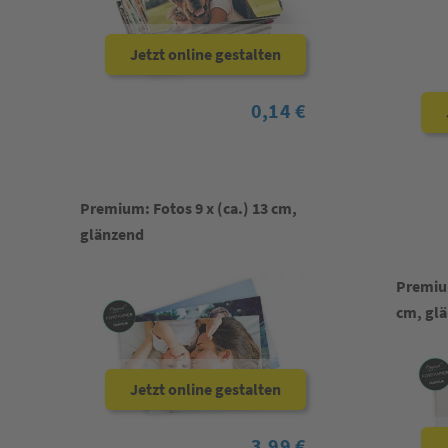
Jetzt online gestalten
0,14 €
Premium: Fotos 9 x (ca.) 13 cm,
glänzend
Premiu
cm, gl
Jetzt online gestalten
3,99 €