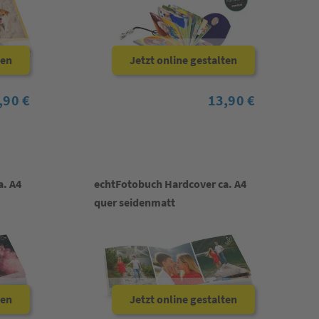
ten
Jetzt online gestalten
,90 €
13,90 €
a. A4
echtFotobuch Hardcover ca. A4
quer seidenmatt
ten
Jetzt online gestalten