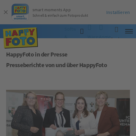
smart moments App
Installieren
Schnell & einfach zum Fotoprodukt
Software
&
Warenkorb
Anmelden
Suche
App
HappyFoto in der Presse
Presseberichte von und über HappyFoto