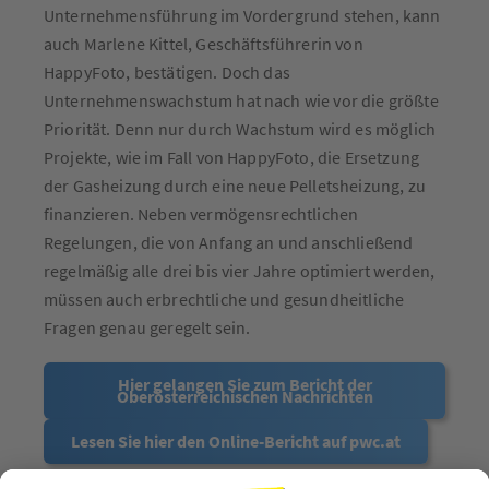
Unternehmensführung im Vordergrund stehen, kann
auch Marlene Kittel, Geschäftsführerin von
HappyFoto, bestätigen. Doch das
Unternehmenswachstum hat nach wie vor die größte
Priorität. Denn nur durch Wachstum wird es möglich
Projekte, wie im Fall von HappyFoto, die Ersetzung
der Gasheizung durch eine neue Pelletsheizung, zu
finanzieren. Neben vermögensrechtlichen
Regelungen, die von Anfang an und anschließend
regelmäßig alle drei bis vier Jahre optimiert werden,
müssen auch erbrechtliche und gesundheitliche
Fragen genau geregelt sein.
Hier gelangen Sie zum Bericht der
Oberösterreichischen Nachrichten
Lesen Sie hier den Online-Bericht auf pwc.at