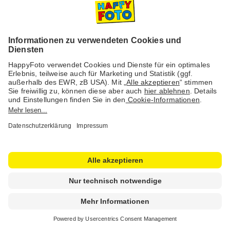
HappyFoto führt 4-Tage-Woche ein und ist
zum dritten Mal beliebtester Fotobuch-