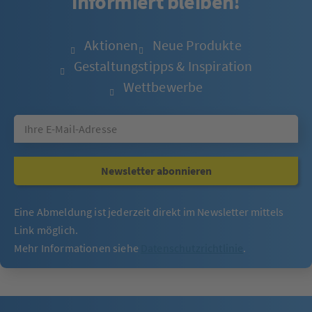
informiert bleiben!
Aktionen
Neue Produkte
Gestaltungstipps & Inspiration
Wettbewerbe
Newsletter abonnieren
Eine Abmeldung ist jederzeit direkt im Newsletter mittels
Link möglich.
Mehr Informationen siehe
Datenschutzrichtlinie
.