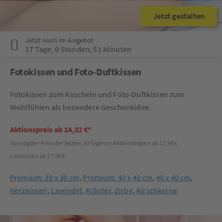
Jetzt gestalten
Jetzt noch im Angebot
17 Tage
,
0 Stunden
,
51 Minuten
Fotokissen und Foto-Duftkissen
Fotokissen zum Kuscheln und Foto-Duftkissen zum
Wohlfühlen als besondere Geschenkidee.
Aktionspreis ab 14,32 €*
Günstigster Preis der letzten 30 Tage vor Aktionsbeginn ab 17,90 €
Listenpreis ab 17,90 €
Premium: 30 x 30 cm
,
Premium: 40 x 40 cm
,
40 x 40 cm
,
Herzkissen
,
Lavendel
,
Kräuter
,
Zirbe
,
Kirschkerne