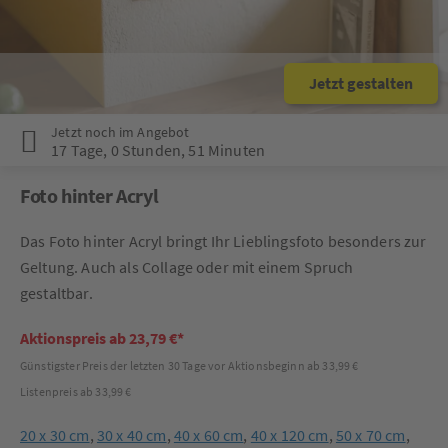
Jetzt gestalten
Jetzt noch im Angebot
17 Tage
,
0 Stunden
,
51 Minuten
Foto hinter Acryl
Das Foto hinter Acryl bringt Ihr Lieblingsfoto besonders zur
Geltung. Auch als Collage oder mit einem Spruch
gestaltbar.
Aktionspreis ab 23,79 €*
Günstigster Preis der letzten 30 Tage vor Aktionsbeginn ab 33,99 €
Listenpreis ab 33,99 €
20 x 30 cm
,
30 x 40 cm
,
40 x 60 cm
,
40 x 120 cm
,
50 x 70 cm
,