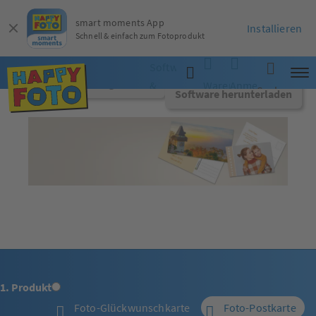
smart moments App
Installieren
Schnell & einfach zum Fotoprodukt
Software
Jetzt online gestalten
&
Warenkorb
Anmelden
Suche
Software herunterladen
App
1. Produkt
Foto-Glückwunschkarte
Foto-Postkarte