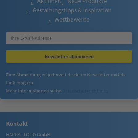
Aktionen
Neue Produkte
Gestaltungstipps & Inspiration
Wettbewerbe
Newsletter abonnieren
Eine Abmeldung ist jederzeit direkt im Newsletter mittels
Link möglich.
Mehr Informationen siehe
Datenschutzrichtlinie
.
Kontakt
HAPPY - FOTO GmbH