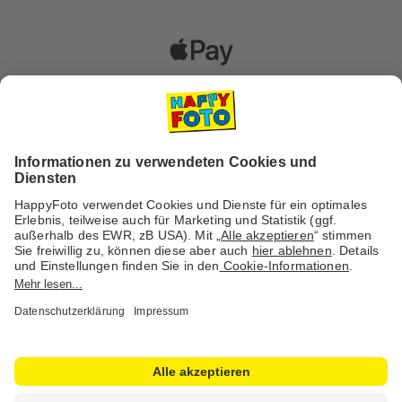
Versanddienstleister
Social Media & Inspiration