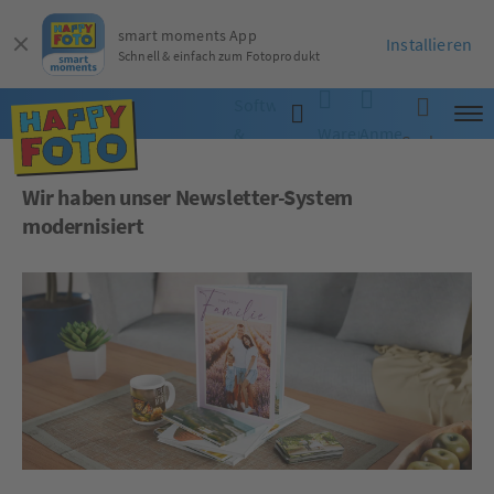
smart moments App
Installieren
Schnell & einfach zum Fotoprodukt
Software
&
Warenkorb
Anmelden
Suche
App
Wir haben unser Newsletter-System
modernisiert