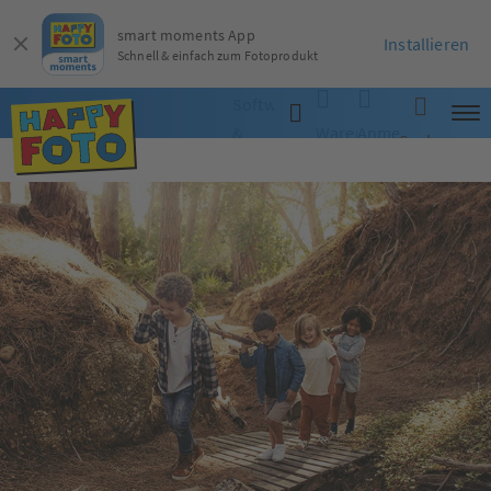
smart moments App
Installieren
Schnell & einfach zum Fotoprodukt
Software
&
Warenkorb
Anmelden
Suche
App