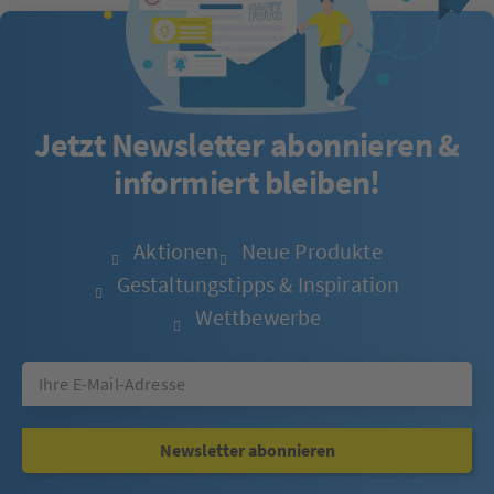
Jetzt Newsletter abonnieren &
informiert bleiben!
Aktionen
Neue Produkte
Gestaltungstipps & Inspiration
Wettbewerbe
Newsletter abonnieren