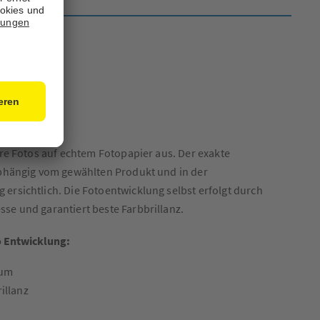
henk
klung
hre Fotos auf echtem Fotopapier aus. Der exakte
abhängig vom gewählten Produkt und in der
ersichtlich. Die Fotoentwicklung selbst erfolgt durch
se und garantiert beste Farbbrillanz.
o Entwicklung:
aum
illanz