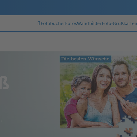
Fotobücher
Fotos
Wandbilder
Foto-Grußkarte
aß
n