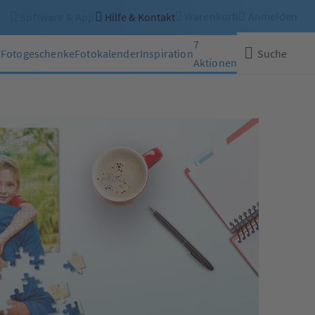
Warenkorb
Anmelden
Software & App
Hilfe & Kontakt
7
n
Fotogeschenke
Fotokalender
Inspiration
Suche
Aktionen
Schließen