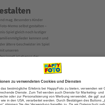
estalten
t und mag. Besonders Kinder
 Foto-Memo selbst gestalten –
nis-Spiel gleich noch lustiger
 Familienmitglieder kennen und
der ältere Geschwister im Spiel
 mit unseren
ssionell ist ebenso der
rtonrücken.
Preisliste
Software herunterladen