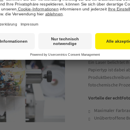
tFoto Entwicklung für Ihr Fotogesc
Entwicklung auf echtem Fotopapier
echtFoto Entwic
Ein Laser belichtet I
Papiertyp ist dabei 
Produktbeschreibung 
fotochemische Prozes
Vorteile der echtFot
Maximaler Farbr
Unübertroffene Br