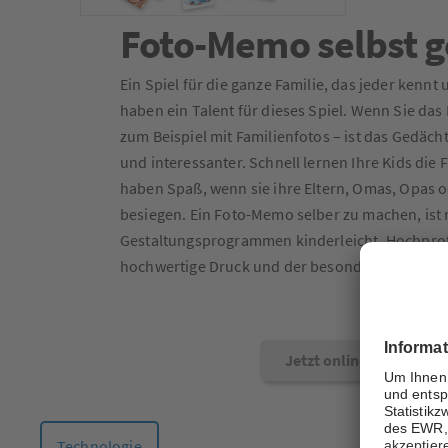
Foto-Memo selbst g
Ein Spiel für die ganze Familie, das jeder kenn
haben ein Talent für dieses Spiel. Wenn Sie das
zum Beispiel mit Familienfotos – ist das Gedächt
und interessanter. Schnell lernen Ihre Kids die
haben Spaß, wenn sie ihre Eltern, Omas, Opas o
besiegen. Ein Foto-Memo selber zu machen, ist
Gestaltungsprogrammen kinderleicht. Hochprofe
hochwertige Druck und der besonders feste Ka
Jetzt online gestalten
Technologie