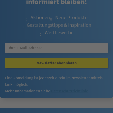
informiert bleiben!
Aktionen
Neue Produkte
Gestaltungstipps & Inspiration
Wettbewerbe
Newsletter abonnieren
Eine Abmeldung ist jederzeit direkt im Newsletter mittels
Link möglich.
Mehr Informationen siehe
Datenschutzrichtlinie
.