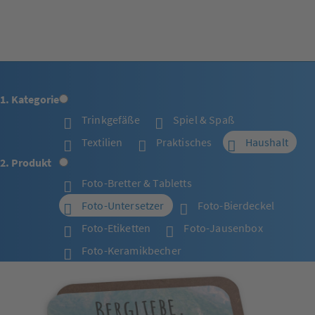
1. Kategorie
Trinkgefäße
Spiel & Spaß
Textilien
Praktisches
Haushalt
2. Produkt
Foto-Bretter & Tabletts
Foto-Untersetzer
Foto-Bierdeckel
Foto-Etiketten
Foto-Jausenbox
Foto-Keramikbecher