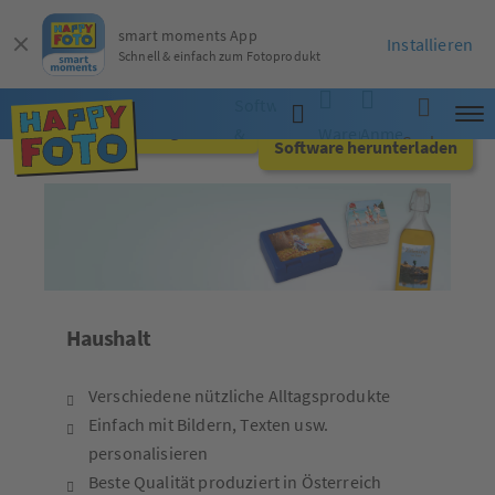
smart moments App
Installieren
Schnell & einfach zum Fotoprodukt
Software
Jetzt online gestalten
&
Warenkorb
Anmelden
Suche
Software herunterladen
App
Haushalt
Verschiedene nützliche Alltagsprodukte
Einfach mit Bildern, Texten usw.
personalisieren
Beste Qualität produziert in Österreich