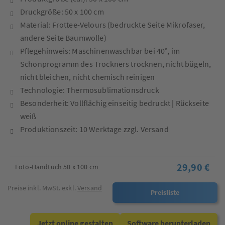
Druckgröße: 50 x 100 cm
Material: Frottee-Velours (bedruckte Seite Mikrofaser,
andere Seite Baumwolle)
Pflegehinweis: Maschinenwaschbar bei 40°, im
Schonprogramm des Trockners trocknen, nicht bügeln,
nicht bleichen, nicht chemisch reinigen
Technologie: Thermosublimationsdruck
Besonderheit: Vollflächig einseitig bedruckt | Rückseite
weiß
Produktionszeit: 10 Werktage zzgl. Versand
29,90 €
Foto-Handtuch 50 x 100 cm
Preise inkl. MwSt. exkl.
Versand
Preisliste
Jetzt online gestalten
Software herunterladen