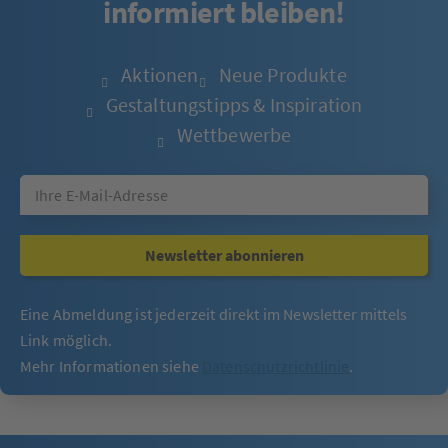
informiert bleiben!
Aktionen
Neue Produkte
Gestaltungstipps & Inspiration
Wettbewerbe
Newsletter abonnieren
Eine Abmeldung ist jederzeit direkt im Newsletter mittels
Link möglich.
Mehr Informationen siehe
Datenschutzrichtlinie
.