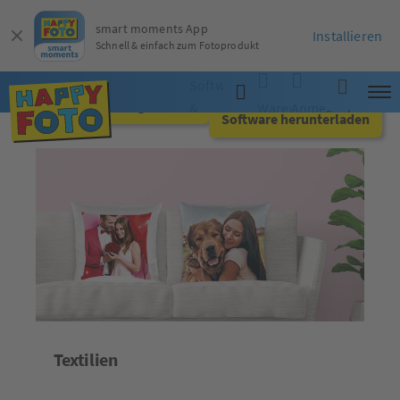
smart moments App
Installieren
Schnell & einfach zum Fotoprodukt
Software
Jetzt online gestalten
&
Warenkorb
Anmelden
Suche
Software herunterladen
App
Textilien