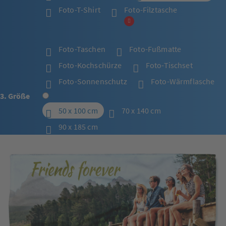
Foto-T-Shirt
Foto-Filztasche
Foto-Taschen
Foto-Fußmatte
Foto-Kochschürze
Foto-Tischset
Foto-Sonnenschutz
Foto-Wärmflasche
3. Größe
50 x 100 cm
70 x 140 cm
90 x 185 cm