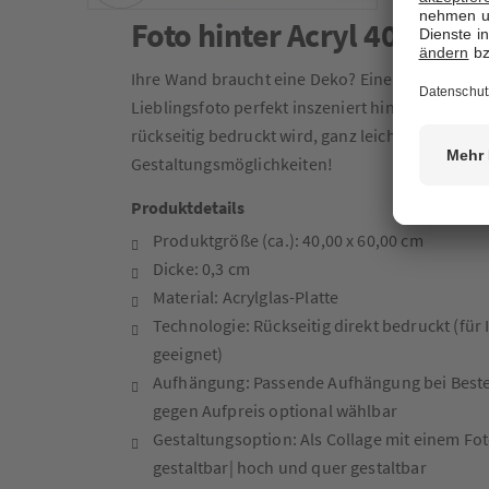
Foto hinter Acryl 40 x 60 
Ihre Wand braucht eine Deko? Eine unserer Empf
Lieblingsfoto perfekt inszeniert hinter Acryl. S
rückseitig bedruckt wird, ganz leicht selbst ges
Gestaltungsmöglichkeiten!
Produktdetails
Produktgröße (ca.): 40,00 x 60,00 cm
Dicke: 0,3 cm
Material: Acrylglas-Platte
Technologie: Rückseitig direkt bedruckt (fü
geeignet)
Aufhängung: Passende Aufhängung bei Best
gegen Aufpreis optional wählbar
Gestaltungsoption: Als Collage mit einem Fo
gestaltbar| hoch und quer gestaltbar