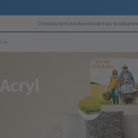
Fotobücher
Fotos
Wandbilder
Foto-Grußkarte
60 cm
 Acryl