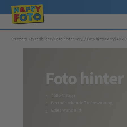
Startseite
Wandbilder
Foto hinter Acryl
Foto hinter Acryl 40 x 
Foto hinter
Tolle Farben
Beeindruckende Tiefenwirkung
Edles Wandbild