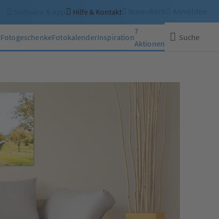
Warenkorb
Anmelden
Software & App
Hilfe & Kontakt
7
n
Fotogeschenke
Fotokalender
Inspiration
Suche
Aktionen
Schließen