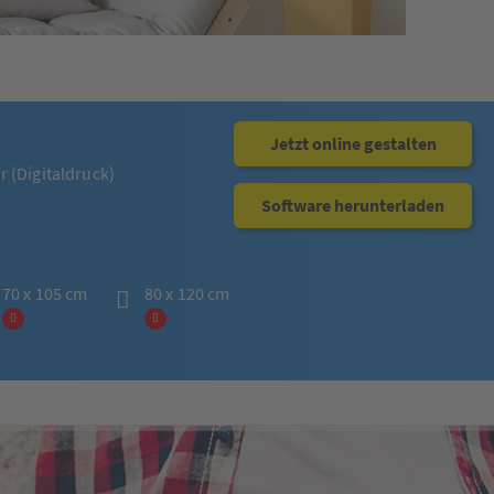
Jetzt online gestalten
 (Digitaldruck)
Software herunterladen
70 x 105 cm
80 x 120 cm