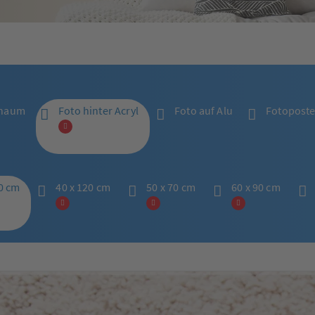
chaum
Foto hinter Acryl
Foto auf Alu
Fotoposter
60 cm
40 x 120 cm
50 x 70 cm
60 x 90 cm