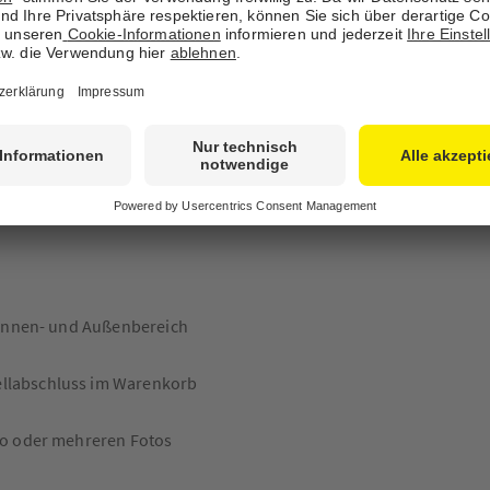
cm
ehlungen lautet: Ihr
ie können dieses Wandbild, das
talten – nutzen Sie unsere
r Innen- und Außenbereich
ellabschluss im Warenkorb
to oder mehreren Fotos