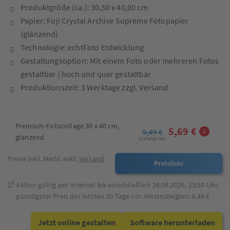
Produktgröße (ca.): 30,50 x 40,00 cm
Papier: Fuji Crystal Archive Supreme Fotopapier
(glänzend)
Technologie: echtFoto Entwicklung
Gestaltungsoption: Mit einem Foto oder mehreren Fotos
gestaltbar | hoch und quer gestaltbar
Produktionszeit: 3 Werktage zzgl. Versand
Premium-Fotocollage 30 x 40 cm,
5,69 €
9,49 €
glänzend
Listenpreis
Preise inkl. MwSt. exkl.
Versand
Preisliste
0
Aktion gültig per Internet bis einschließlich
26.08.2026, 23:59
Uhr,
günstigster Preis der letzten 30 Tage vor Aktionsbeginn:
9,49 €
Jetzt online gestalten
Software herunterladen