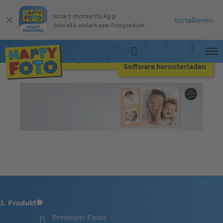
smart moments App
Installieren
Schnell & einfach zum Fotoprodukt
Software
Jetzt online gestalten
&
Warenkorb
Anmelden
Suche
Software herunterladen
App
1. Produkt
Premium: Fotos