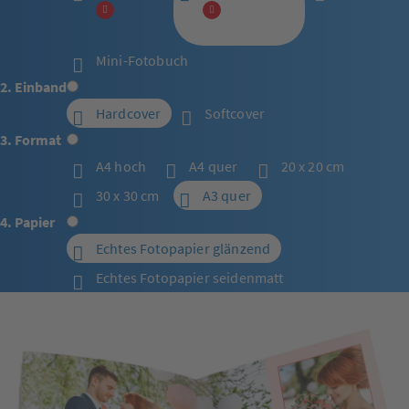
Mini-Fotobuch
2. Einband
Hardcover
Softcover
3. Format
A4 hoch
A4 quer
20 x 20 cm
30 x 30 cm
A3 quer
4. Papier
Echtes Fotopapier glänzend
Echtes Fotopapier seidenmatt