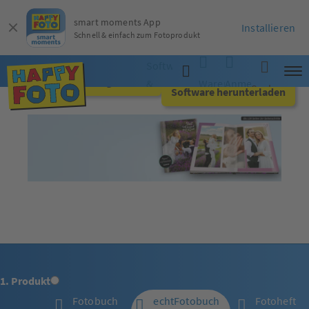
smart moments App
Installieren
Schnell & einfach zum Fotoprodukt
Software
Jetzt online gestalten
&
Warenkorb
Anmelden
Suche
Software herunterladen
App
1. Produkt
Fotobuch
echtFotobuch
Fotoheft