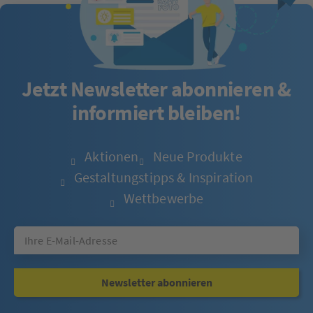
Jetzt Newsletter abonnieren &
informiert bleiben!
Aktionen
Neue Produkte
Gestaltungstipps & Inspiration
Wettbewerbe
Newsletter abonnieren