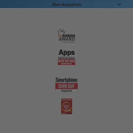
Über HappyFoto
Qualität
Nachhaltigkeit