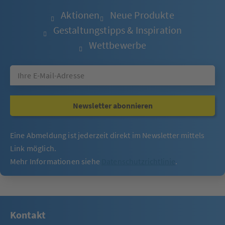
Aktionen
Neue Produkte
Gestaltungstipps & Inspiration
Wettbewerbe
Newsletter abonnieren
Eine Abmeldung ist jederzeit direkt im Newsletter mittels
Link möglich.
Mehr Informationen siehe
Datenschutzrichtlinie
.
Kontakt