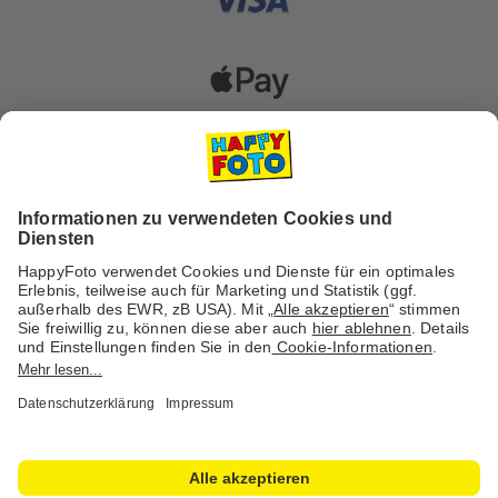
Versanddienstleister
Social Media & Inspiration