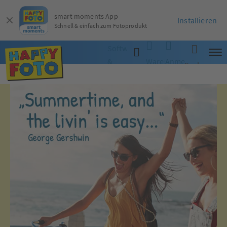
smart moments App
Installieren
Schnell & einfach zum Fotoprodukt
Software
&
Warenkorb
Anmelden
Suche
App