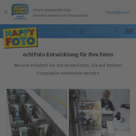
smart moments App
Installieren
Schnell & einfach zum Fotoprodukt
Software
&
Warenkorb
Anmelden
Suche
App
echtFoto Entwicklung für Ihre Fotos
Bei uns erhalten Sie nur echte Fotos, die auf bestem
Fotopapier entwickelt werden