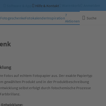
Warenkorb
Anmelden
Software & App
Hilfe & Kontakt
7
n
Fotogeschenke
Fotokalender
Inspiration
Suche
Aktionen
Schließen
henk
klung
hre Fotos auf echtem Fotopapier aus. Der exakte Papiertyp
vom gewählten Produkt und in der Produktbeschreibung
oentwicklung selbst erfolgt durch fotochemische Prozesse
Farbbrillanz.
o Entwicklung: