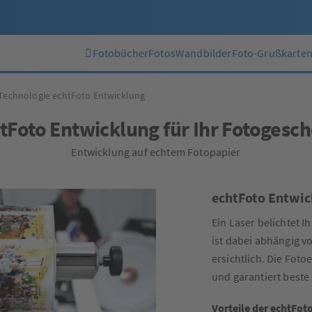
Fotobücher
Fotos
Wandbilder
Foto-Grußkarte
Technologie echtFoto Entwicklung
tFoto Entwicklung für Ihr Fotogesc
Entwicklung auf echtem Fotopapier
echtFoto Entwic
Ein Laser belichtet I
ist dabei abhängig 
ersichtlich. Die Fot
und garantiert beste 
Vorteile der echtFot