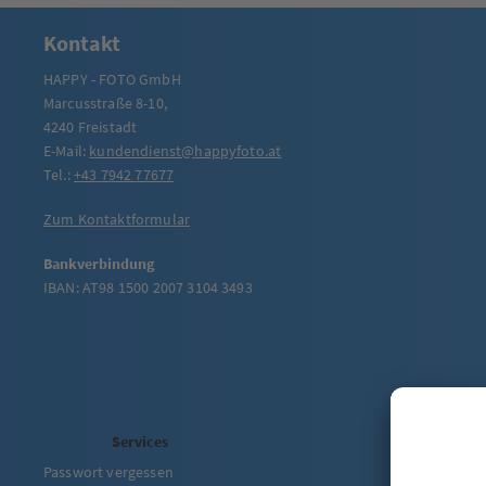
Kontakt
HAPPY - FOTO GmbH
Marcusstraße 8-10,
4240 Freistadt
E-Mail:
kundendienst@happyfoto.at
Tel.:
+43 7942 77677
Zum Kontaktformular
Bankverbindung
IBAN: AT98 1500 2007 3104 3493
Services
Passwort vergessen