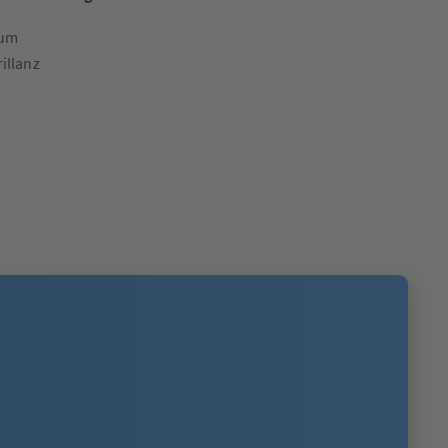
aum
illanz