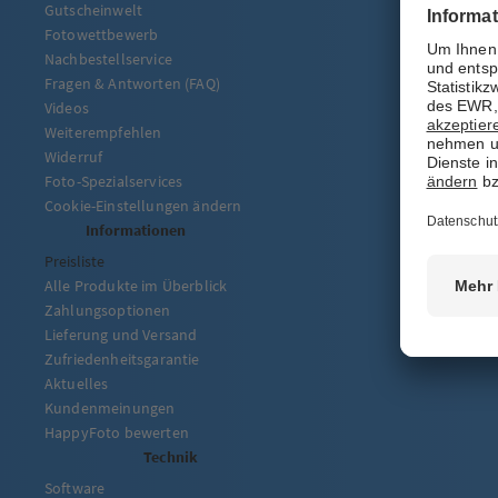
Gutscheinwelt
Fotowettbewerb
Nachbestellservice
Fragen & Antworten (FAQ)
Videos
Weiterempfehlen
Widerruf
Foto-Spezialservices
Cookie-Einstellungen ändern
Informationen
Preisliste
Alle Produkte im Überblick
Zahlungsoptionen
Lieferung und Versand
Zufriedenheitsgarantie
Aktuelles
Kundenmeinungen
HappyFoto bewerten
Technik
Software