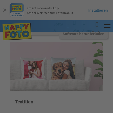
smart moments App
Installieren
Schnell & einfach zum Fotoprodukt
Software
Jetzt online gestalten
&
Warenkorb
Anmelden
Suche
Software herunterladen
App
Textilien