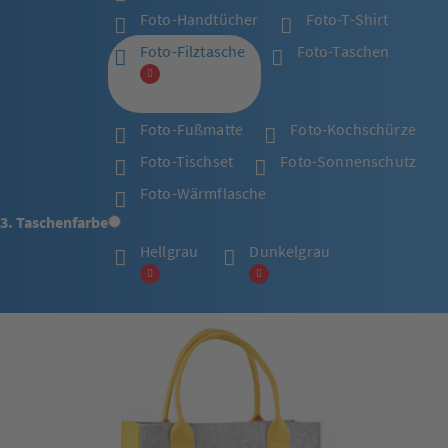
Foto-Handtücher
Foto-T-Shirt
Foto-Filztasche
Foto-Taschen
Foto-Fußmatte
Foto-Kochschürze
Foto-Tischset
Foto-Sonnenschutz
Foto-Wärmflasche
3. Taschenfarbe
Hellgrau
Dunkelgrau