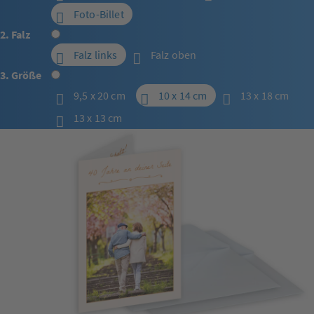
Foto-Billet
2. Falz
Falz links
Falz oben
3. Größe
9,5 x 20 cm
10 x 14 cm
13 x 18 cm
13 x 13 cm