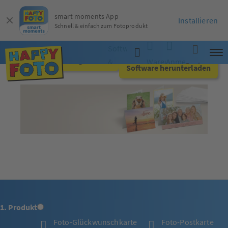
smart moments App
Installieren
Schnell & einfach zum Fotoprodukt
Software
Jetzt online gestalten
&
Warenkorb
Anmelden
Suche
Software herunterladen
App
1. Produkt
Foto-Glückwunschkarte
Foto-Postkarte