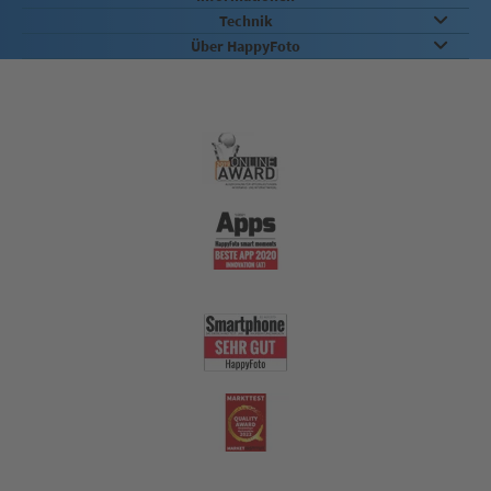
Technik
Über HappyFoto
Qualität