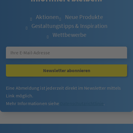
Aktionen
Neue Produkte
Gestaltungstipps & Inspiration
Wettbewerbe
Newsletter abonnieren
Eine Abmeldung ist jederzeit direkt im Newsletter mittels
Link möglich.
Mehr Informationen siehe
Datenschutzrichtlinie
.