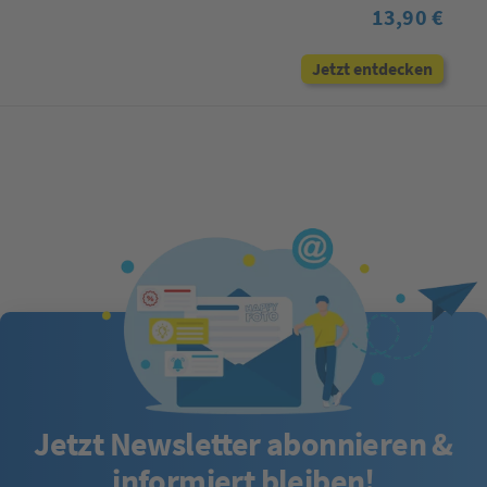
13,90 €
Jetzt entdecken
Jetzt Newsletter abonnieren &
informiert bleiben!