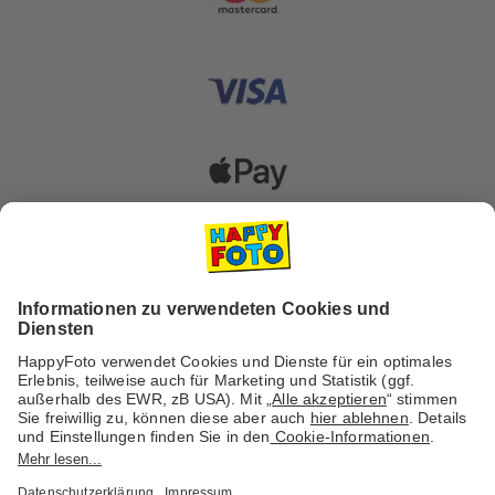
Versanddienstleister
Social Media & Inspiration