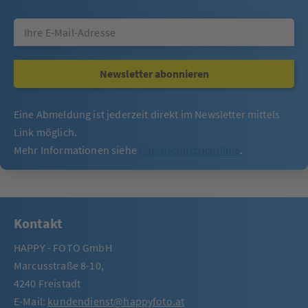
Newsletter abonnieren
Eine Abmeldung ist jederzeit direkt im Newsletter mittels
Link möglich.
Mehr Informationen siehe
Datenschutzrichtlinie
.
Kontakt
HAPPY - FOTO GmbH
Marcusstraße 8-10,
4240 Freistadt
E-Mail:
kundendienst@happyfoto.at