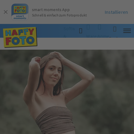
smart moments App
Installieren
Schnell & einfach zum Fotoprodukt
Software
&
Warenkorb
Anmelden
Suche
App