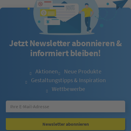
Jetzt Newsletter abonnieren &
informiert bleiben!
Aktionen
Neue Produkte
Gestaltungstipps & Inspiration
Wettbewerbe
Newsletter abonnieren