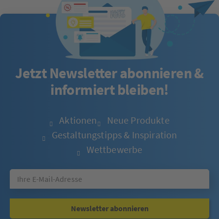
Jetzt Newsletter abonnieren &
informiert bleiben!
Aktionen
Neue Produkte
Gestaltungstipps & Inspiration
Wettbewerbe
Newsletter abonnieren