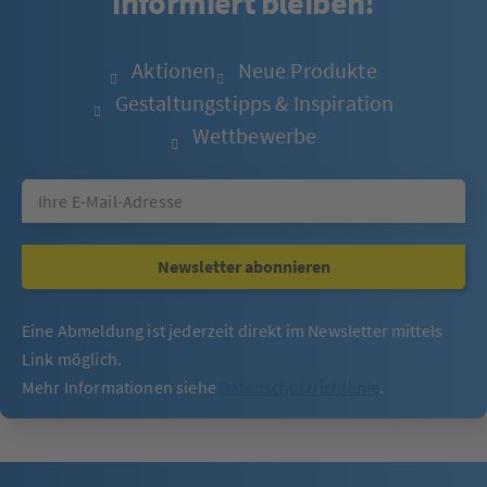
informiert bleiben!
Aktionen
Neue Produkte
Gestaltungstipps & Inspiration
Wettbewerbe
Newsletter abonnieren
Eine Abmeldung ist jederzeit direkt im Newsletter mittels
Link möglich.
Mehr Informationen siehe
Datenschutzrichtlinie
.