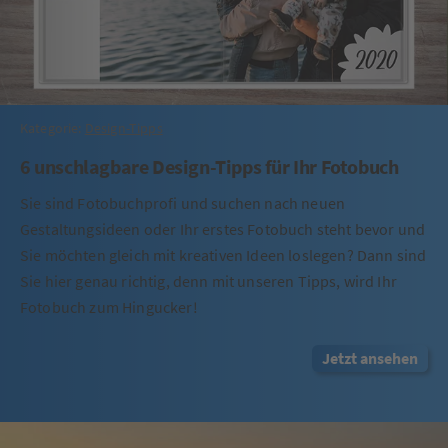
Kategorie:
Design-Tipps
6 unschlagbare Design-Tipps für Ihr Fotobuch
Sie sind Fotobuchprofi und suchen nach neuen
Gestaltungsideen oder Ihr erstes Fotobuch steht bevor und
Sie möchten gleich mit kreativen Ideen loslegen? Dann sind
Sie hier genau richtig, denn mit unseren Tipps, wird Ihr
Fotobuch zum Hingucker!
Jetzt ansehen