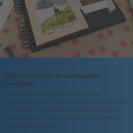
Kategorie:
DIY & Kreatives
,
Design-Tipps
Tipps und Tricks für Ihr kreatives Foto
Scrapbook
In den USA schon lange Zeit bekannt, wird das
Scrapbooking auch bei uns immer beliebter. Entdecken Sie
die kreativste Art, Ihr Fotoalbum selbst zu gestalten und
legen Sie gleich los! Unsere Tipps und Tricks machen den
Anfang besonders leicht.